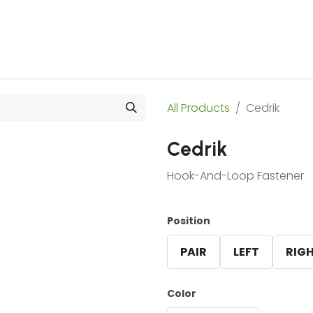
 Us
Products & Services
Case Studies
Refe
All Products
Cedrik
Cedrik
Hook-And-Loop Fastener
Position
PAIR
LEFT
RIG
Color