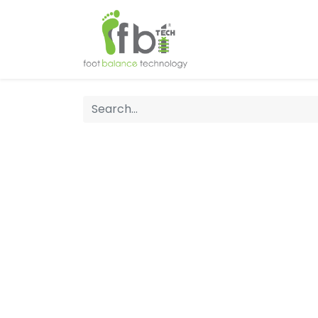
Home
About