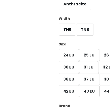
Anthracite
Width
TN5
TN8
Size
24 EU
25 EU
26
30 EU
31 EU
32 
36 EU
37 EU
38
42 EU
43 EU
44
Brand