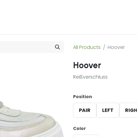
 Us
Products & Services
Case Studies
Refe
All Products
Hoover
Hoover
Reißverschluss
Position
PAIR
LEFT
RIG
Color