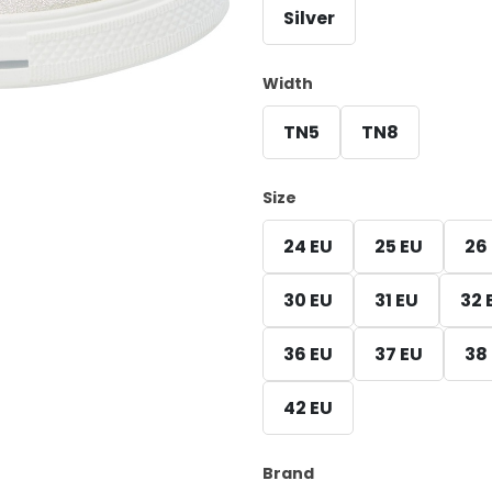
Silver
Width
TN5
TN8
Size
24 EU
25 EU
26
30 EU
31 EU
32 
36 EU
37 EU
38
42 EU
Brand