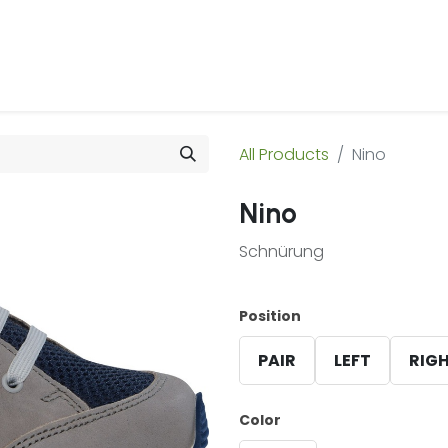
 Us
Products & Services
Case Studies
Refe
All Products
Nino
Nino
Schnürung
Position
PAIR
LEFT
RIG
Color