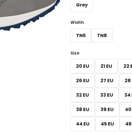
Grey
Width
TN5
TN8
Size
20 EU
21 EU
22 
26 EU
27 EU
28
32 EU
33 EU
34
38 EU
39 EU
40
44 EU
45 EU
46